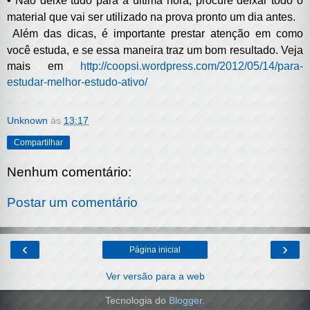
•
Não deixe tudo para a última hora, procure deixar todo o
material que vai ser utilizado na prova pronto um dia antes.
Além das dicas, é importante prestar atenção em como
você estuda, e se essa maneira traz um bom resultado. Veja
mais em
http://coopsi.wordpress.com/2012/05/14/para-
estudar-melhor-estudo-ativo/
Unknown
às
13:17
Compartilhar
Nenhum comentário:
Postar um comentário
‹
›
Página inicial
Ver versão para a web
Tecnologia do
Blogger
.